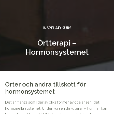
INSPELAD KURS
Örtterapi –
Hormonsystemet
Örter och andra tillskott för
hormonsystemet
Det är många som lider av olika former av obalanser i det
hormonella systemet. Under kursen diskuterar vi hur man kan