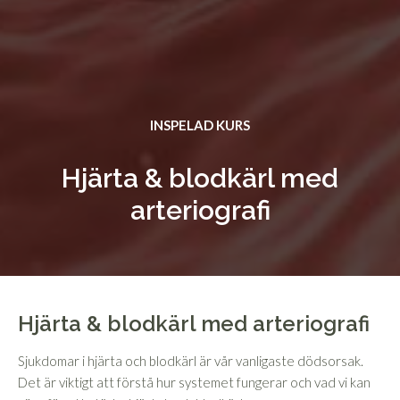
INSPELAD KURS
Hjärta & blodkärl med
arteriografi
Hjärta & blodkärl med arteriografi
Sjukdomar i hjärta och blodkärl är vår vanligaste dödsorsak.
Det är viktigt att förstå hur systemet fungerar och vad vi kan